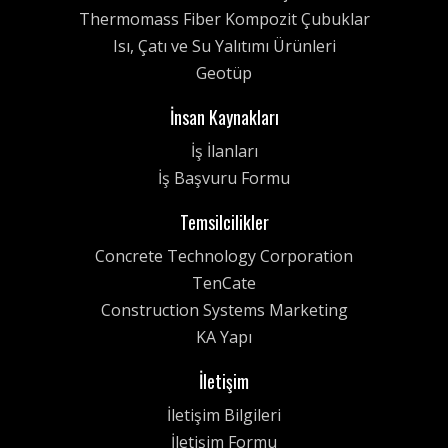
Duvarlar ile alakalı Sunum
Thermomass Fiber Kompozit Çubuklar
Sedat Ariman, Isi Yalitimli Tasiyici Çift
Isı, Çatı ve Su Yalıtımı Ürünleri
Duvarlar ile insaat metotlarini ve
Geotüp
malzemelerini Insaat Mühendisleri
Odasi, Karaköy Subesinde bir sunum ile
İnsan Kaynakları
anlatti...
İş İlanları
İş Başvuru Formu
Temsilcilikler
Concrete Technology Corporation
TenCate
Construction Systems Marketing
KA Yapı
İletişim
İletişim Bilgileri
İletişim Formu