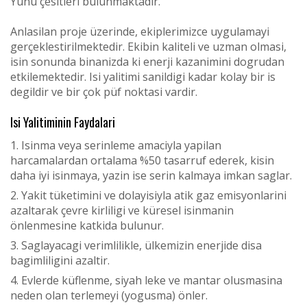
Yünü çesitleri bulunmaktadir.
Anlasilan proje üzerinde, ekiplerimizce uygulamayi
gerçeklestirilmektedir. Ekibin kaliteli ve uzman olmasi,
isin sonunda binanizda ki enerji kazanimini dogrudan
etkilemektedir. Isi yalitimi sanildigi kadar kolay bir is
degildir ve bir çok püf noktasi vardir.
Isi Yalitiminin Faydalari
Isinma veya serinleme amaciyla yapilan
harcamalardan ortalama %50 tasarruf ederek, kisin
daha iyi isinmaya, yazin ise serin kalmaya imkan saglar.
Yakit tüketimini ve dolayisiyla atik gaz emisyonlarini
azaltarak çevre kirliligi ve küresel isinmanin
önlenmesine katkida bulunur.
Saglayacagi verimlilikle, ülkemizin enerjide disa
bagimliligini azaltir.
Evlerde küflenme, siyah leke ve mantar olusmasina
neden olan terlemeyi (yogusma) önler.