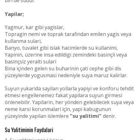
biri de sudur.
Yapilar;
Yagmur, kar gibi yagislar,
Topragin nemi ve toprak tarafindan emilen yagis veya
kullanma sulari,
Banyo, tuvalet gibi islak hacimlerde su kullanimi,
Yapinin, üzerine insa edildigi zemindeki basinçli veya
basinçsiz yeralti sulari
Bina içinden gelen su buharinin çati cephe gibi dis
yüzeylerde yogusmasi nedeniyle suya maruz kalirlar.
Suyun yukarida sayilan yollarla yapiyi ve konforu tehdit
etmesi engellenemez fakat yapilara suyun girmesi
önlenebilir. Yapilarin, her yönden gelebilecek suya veya
neme karsi korunmalari için, yapi kabugunun
yüzeyinde yapilan islemlere
"su yalitimi"
denir.
Su Yalitiminin Faydalari